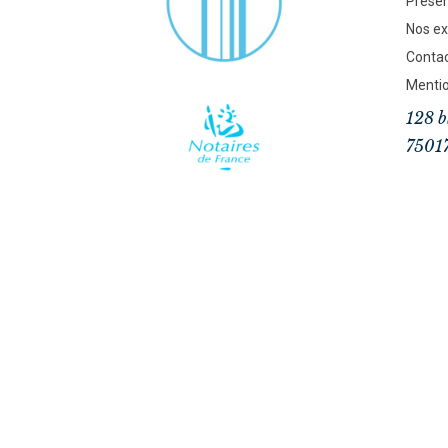
Présen
Nos ex
Conta
Mentio
128 b
75017