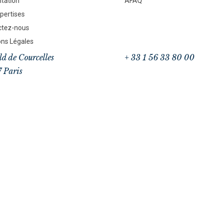
tation
AFAQ
pertises
ctez-nous
ns Légales
ld de Courcelles
+ 33 1 56 33 80 00
 Paris