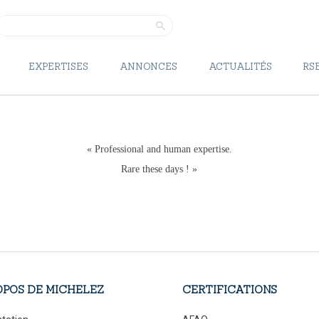
RSE
ESPACE CLIENT
EXPERTISES
ANNONCES
ACTUALITÉS
RS
NOUS REJOINDRE
« Professional and human expertise.
Rare these days ! »
OPOS DE MICHELEZ
CERTIFICATIONS