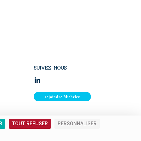
SUIVEZ-NOUS
rejoindre Michelez
michelez@michelez.fr
R
TOUT REFUSER
PERSONNALISER
 LE BANDEAU DES COOKIES