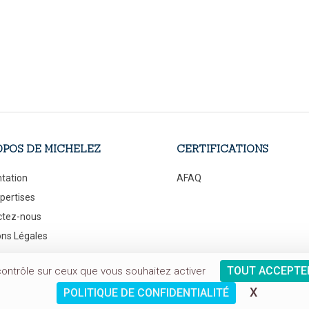
OPOS DE MICHELEZ
CERTIFICATIONS
tation
AFAQ
pertises
ctez-nous
ns Légales
ld de Courcelles
+ 33 1 56 33 80 00
TOUT ACCEPTE
contrôle sur ceux que vous souhaitez activer
 Paris
X
MASQUER
POLITIQUE DE CONFIDENTIALITÉ