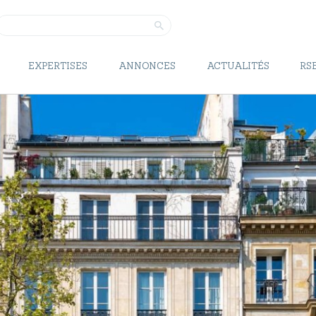
RSE
ESPACE CLIENT
EXPERTISES
ANNONCES
ACTUALITÉS
RS
NOUS REJOINDRE